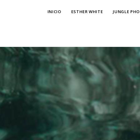
p2XphzWeQSVGGibt5PNOGhshyPTAH3dFn3VzhrlhW4c
INICIO
ESTHER WHITE
JUNGLE PH